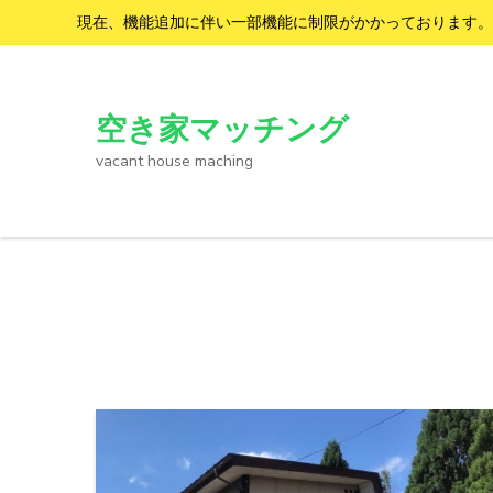
現在、機能追加に伴い一部機能に制限がかかっております。
コ
ン
テ
空き家マッチング
ン
vacant house maching
ツ
へ
ス
キ
ッ
プ
(Enter
を
押
す)