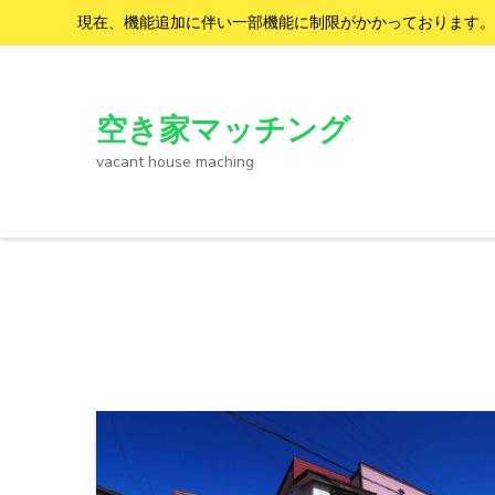
現在、機能追加に伴い一部機能に制限がかかっております。
コ
ン
テ
空き家マッチング
ン
vacant house maching
ツ
へ
ス
キ
ッ
プ
(Enter
を
押
す)